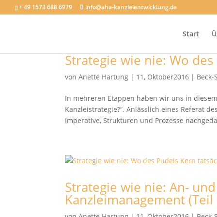
+ 49 1573 688 6979
info@aha-kanzleientwicklung.de
Start
Ü
Strategie wie nie: Wo des
von
Anette Hartung
|
11, Oktober2016
|
Beck-
In mehreren Etappen haben wir uns in diesem B
Kanzleistrategie?“. Anlässlich eines Referat d
Imperative, Strukturen und Prozesse nachgedac
Strategie wie nie: An- un
Kanzleimanagement (Teil 
von
Anette Hartung
|
11, Oktober2016
|
Beck-