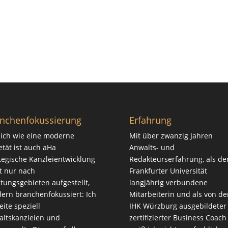
nchenfokussierung
Erfahrung
ich wie eine moderne
Mit über zwanzig Jahren
etät ist auch aHa
Anwalts- und
tegische Kanzleientwicklung
Redakteurserfahrung, als de
t nur nach
Frankfurter Universität
tungsgebieten aufgestellt,
langjährig verbundene
ern branchenfokussiert: Ich
Mitarbeiterin und als von de
eite speziell
IHK Würzburg ausgebildeter
ltskanzleien und
zertifizierter Business Coach