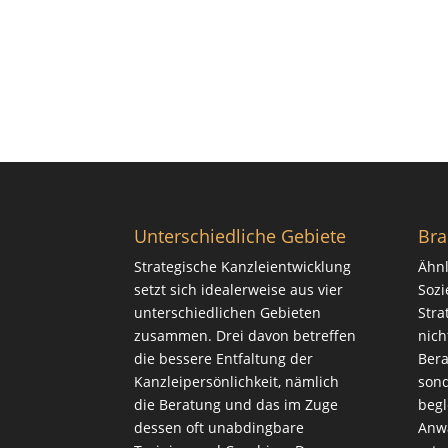
Unterschiedliche Gebiete
Bra
Strategische Kanzleientwicklung
Ähnl
setzt sich idealerweise aus vier
Sozi
unterschiedlichen Gebieten
Stra
zusammen. Drei davon betreffen
nich
die bessere Entfaltung der
Bera
Kanzleipersönlichkeit, nämlich
sond
die
Beratung
und das im Zuge
begl
dessen oft unabdingbare
Anwa