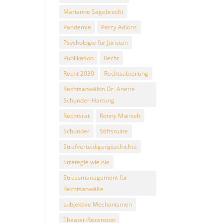
Marianne Sägebrecht
Pandemie
Percy Adlons
Psychologie für Juristen
Publikation
Recht
Recht 2030
Rechtsabteilung
Rechtsanwältin Dr. Anette
Schunder-Hartung
Rechtsrat
Ronny Miersch
Schunder
Stiftsruine
Strafverteidigergeschichte
Strategie wie nie
Stressmanagement für
Rechtsanwälte
subjektive Mechanismen
Theater-Rezension