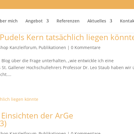
ber mich
Angebot
Referenzen
Aktuelles
Kontak
 Pudels Kern tatsächlich liegen könnt
Shop Kanzleiforum
,
Publikationen
|
0 Kommentare
log über die Frage unterhalten, „wie entwickle ich eine
es St. Gallener Hochschullehrers Professor Dr. Leo Staub haben wir
ht....
d Einsichten der ArGe
3)
Shop Kanzleiforum
,
Publikationen
|
0 Kommentare