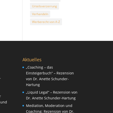
Urteilsverzerrung
Verhandeln
Werberecht von A-Z
Aktuelles
„Coaching – das
Einsteigerbuch“ – Rezension
r
von Dr. Anette Schunder-
Hartung
„Liquid Legal“ – Rezension von
r
Dr. Anette Schunder-Hartung
 und
Mediation, Moderation und
Coaching: Rezension von Dr.