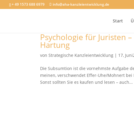
+ 49 1573 688 6979
info@aha-kanzleientwicklung.de
Start
Ü
Psychologie für Juristen 
Hartung
von
Strategische Kanzleientwicklung
|
17, Jun
Die Subsumtion ist die vornehmste Aufgabe des 
meinen, verschwendet Effer-Uhe/Mohnert bei N
Sonst sollten Sie es kaufen und lesen – auch...