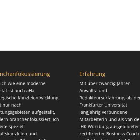
nchenfokussierung
Erfahrung
ich wie eine moderne
Mit über zwanzig Jahren
etät ist auch aHa
Anwalts- und
tegische Kanzleientwicklung
Redakteurserfahrung, als de
t nur nach
Frankfurter Universität
tungsgebieten aufgestellt,
langjährig verbundene
ern branchenfokussiert: Ich
Mitarbeiterin und als von de
eite speziell
IHK Würzburg ausgebildeter
ltskanzleien und
zertifizierter Business Coach