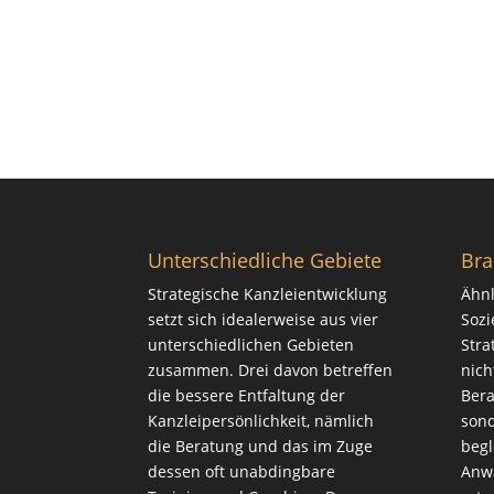
Unterschiedliche Gebiete
Bra
Strategische Kanzleientwicklung
Ähnl
setzt sich idealerweise aus vier
Sozi
unterschiedlichen Gebieten
Stra
zusammen. Drei davon betreffen
nich
die bessere Entfaltung der
Bera
Kanzleipersönlichkeit, nämlich
sond
die
Beratung
und das im Zuge
begl
dessen oft unabdingbare
Anwa