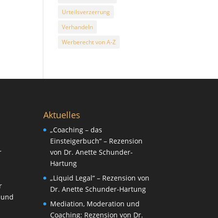
Urteilsverzerrung
Verhandeln
Werberecht von A-Z
Aktuelles
„Coaching – das
Einsteigerbuch“ – Rezension
r
von Dr. Anette Schunder-
Hartung
„Liquid Legal“ – Rezension von
r
Dr. Anette Schunder-Hartung
 und
Mediation, Moderation und
Coaching: Rezension von Dr.