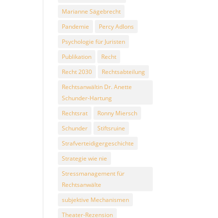
Marianne Sägebrecht
Pandemie
Percy Adlons
Psychologie für Juristen
Publikation
Recht
Recht 2030
Rechtsabteilung
Rechtsanwältin Dr. Anette
Schunder-Hartung
Rechtsrat
Ronny Miersch
Schunder
Stiftsruine
Strafverteidigergeschichte
Strategie wie nie
Stressmanagement für
Rechtsanwälte
subjektive Mechanismen
Theater-Rezension