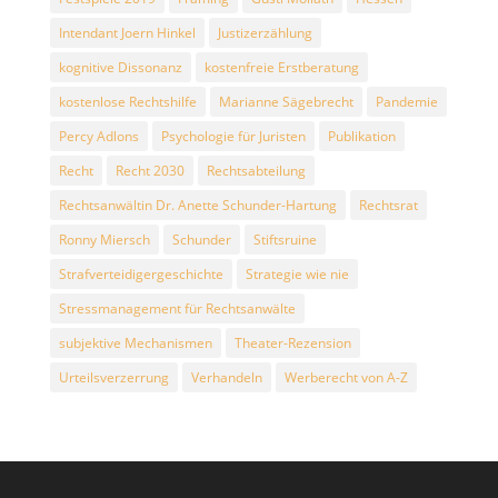
Intendant Joern Hinkel
Justizerzählung
kognitive Dissonanz
kostenfreie Erstberatung
kostenlose Rechtshilfe
Marianne Sägebrecht
Pandemie
Percy Adlons
Psychologie für Juristen
Publikation
Recht
Recht 2030
Rechtsabteilung
Rechtsanwältin Dr. Anette Schunder-Hartung
Rechtsrat
Ronny Miersch
Schunder
Stiftsruine
Strafverteidigergeschichte
Strategie wie nie
Stressmanagement für Rechtsanwälte
subjektive Mechanismen
Theater-Rezension
Urteilsverzerrung
Verhandeln
Werberecht von A-Z