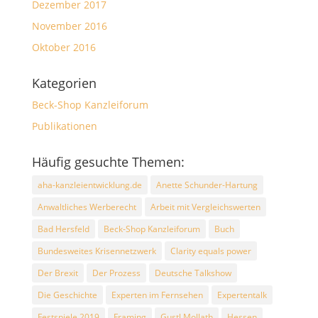
Dezember 2017
November 2016
Oktober 2016
Kategorien
Beck-Shop Kanzleiforum
Publikationen
Häufig gesuchte Themen:
aha-kanzleientwicklung.de
Anette Schunder-Hartung
Anwaltliches Werberecht
Arbeit mit Vergleichswerten
Bad Hersfeld
Beck-Shop Kanzleiforum
Buch
Bundesweites Krisennetzwerk
Clarity equals power
Der Brexit
Der Prozess
Deutsche Talkshow
Die Geschichte
Experten im Fernsehen
Expertentalk
Festspiele 2019
Framing
Gustl Mollath
Hessen