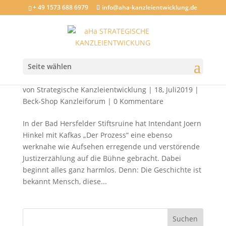
+ 49 1573 688 6979
info@aha-kanzleientwicklung.de
Seite wählen
Mal kein Buch: Der Prozess – Theater-
Rezension Bad Hersfelder Festspiele 2019
von
Strategische Kanzleientwicklung
|
18, Juli2019
|
Beck-Shop Kanzleiforum
|
0 Kommentare
In der Bad Hersfelder Stiftsruine hat Intendant Joern
Hinkel mit Kafkas „Der Prozess“ eine ebenso
werknahe wie Aufsehen erregende und verstörende
Justizerzählung auf die Bühne gebracht. Dabei
beginnt alles ganz harmlos. Denn: Die Geschichte ist
bekannt Mensch, diese...