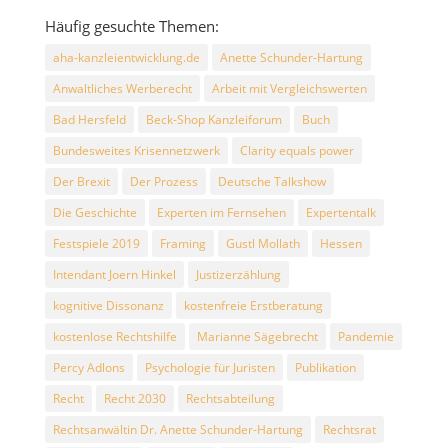
Häufig gesuchte Themen:
aha-kanzleientwicklung.de
Anette Schunder-Hartung
Anwaltliches Werberecht
Arbeit mit Vergleichswerten
Bad Hersfeld
Beck-Shop Kanzleiforum
Buch
Bundesweites Krisennetzwerk
Clarity equals power
Der Brexit
Der Prozess
Deutsche Talkshow
Die Geschichte
Experten im Fernsehen
Expertentalk
Festspiele 2019
Framing
Gustl Mollath
Hessen
Intendant Joern Hinkel
Justizerzählung
kognitive Dissonanz
kostenfreie Erstberatung
kostenlose Rechtshilfe
Marianne Sägebrecht
Pandemie
Percy Adlons
Psychologie für Juristen
Publikation
Recht
Recht 2030
Rechtsabteilung
Rechtsanwältin Dr. Anette Schunder-Hartung
Rechtsrat