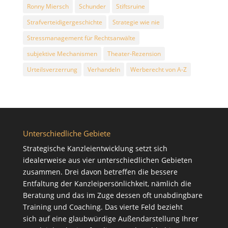
Ronny Miersch
Schunder
Stiftsruine
Strafverteidigergeschichte
Strategie wie nie
Stressmanagement für Rechtsanwälte
subjektive Mechanismen
Theater-Rezension
Urteilsverzerrung
Verhandeln
Werberecht von A-Z
Unterschiedliche Gebiete
Strategische Kanzleientwicklung setzt sich
idealerweise aus vier unterschiedlichen Gebieten
zusammen. Drei davon betreffen die bessere
Entfaltung der Kanzleipersönlichkeit, nämlich die
Beratung
und das im Zuge dessen oft unabdingbare
Training
und
Coaching
. Das vierte Feld bezieht
sich auf eine glaubwürdige Außendarstellung Ihrer