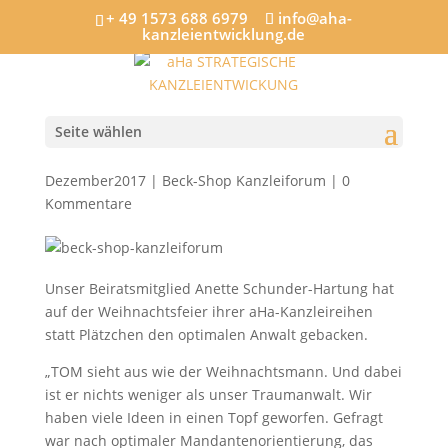
+ 49 1573 688 6979
info@aha-
kanzleientwicklung.de
Wer ist TOM? Kurze
Beschreibung eines
Traumanwalts …
Seite wählen
von
Strategische Kanzleientwicklung
|
21,
Dezember2017
|
Beck-Shop Kanzleiforum
|
0
Kommentare
Unser Beiratsmitglied Anette Schunder-Hartung hat
auf der Weihnachtsfeier ihrer aHa-Kanzleireihen
statt Plätzchen den optimalen Anwalt gebacken.
„TOM sieht aus wie der Weihnachtsmann. Und dabei
ist er nichts weniger als unser Traumanwalt. Wir
haben viele Ideen in einen Topf geworfen. Gefragt
war nach optimaler Mandantenorientierung, das