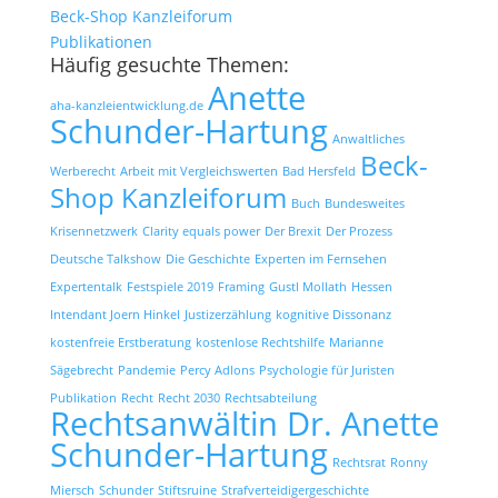
Beck-Shop Kanzleiforum
Publikationen
Häufig gesuchte Themen:
Anette
aha-kanzleientwicklung.de
Schunder-Hartung
Anwaltliches
Beck-
Werberecht
Arbeit mit Vergleichswerten
Bad Hersfeld
Shop Kanzleiforum
Buch
Bundesweites
Krisennetzwerk
Clarity equals power
Der Brexit
Der Prozess
Deutsche Talkshow
Die Geschichte
Experten im Fernsehen
Expertentalk
Festspiele 2019
Framing
Gustl Mollath
Hessen
Intendant Joern Hinkel
Justizerzählung
kognitive Dissonanz
kostenfreie Erstberatung
kostenlose Rechtshilfe
Marianne
Sägebrecht
Pandemie
Percy Adlons
Psychologie für Juristen
Publikation
Recht
Recht 2030
Rechtsabteilung
Rechtsanwältin Dr. Anette
Schunder-Hartung
Rechtsrat
Ronny
Miersch
Schunder
Stiftsruine
Strafverteidigergeschichte