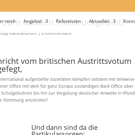
e
 zum lokalen Tiefdruckgebiet?
er mich
Angebot
Referenzen
Aktuelles
Kont
Shop Kanzleiforum
|
0 Kommentare
hricht vom britischen Austrittsvotum
gefegt,
ternational aufgestellte Sozietäten kämpfen seitdem mit teilweise
er Office mit dem für ganz Europa zuständigen Back Office über 
er Schulgebühren bis hin zur Vergütung deutscher Anwälte in Pfun
die Stimmung ansonsten?
Und dann sind da die
Partikularsorgen: