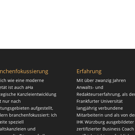
nchenfokussierung
Erfahrung
ich wie eine moderne
Mit über zwanzig Jahren
etät ist auch aHa
Anwalts- und
tegische Kanzleientwicklung
Redakteurserfahrung, als de
t nur nach
Frankfurter Universität
tungsgebieten aufgestellt,
langjährig verbundene
ern branchenfokussiert: Ich
Mitarbeiterin und als von de
eite speziell
IHK Würzburg ausgebildeter
ltskanzleien und
zertifizierter Business Coach