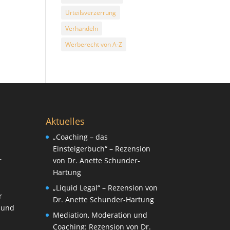
Urteilsverzerrung
Verhandeln
Werberecht von A-Z
Aktuelles
„Coaching – das
Einsteigerbuch“ – Rezension
r
von Dr. Anette Schunder-
Hartung
„Liquid Legal“ – Rezension von
r
Dr. Anette Schunder-Hartung
 und
Mediation, Moderation und
Coaching: Rezension von Dr.