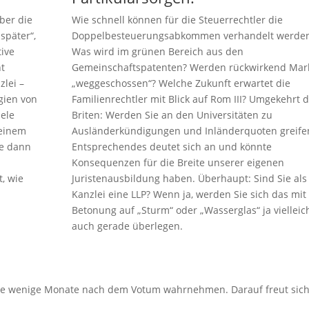
ber die
Wie schnell können für die Steuerrechtler die
später“,
Doppelbesteuerungsabkommen verhandelt werde
tive
Was wird im grünen Bereich aus den
ht
Gemeinschaftspatenten? Werden rückwirkend Mar
zlei –
„weggeschossen“? Welche Zukunft erwartet die
gien von
Familienrechtler mit Blick auf Rom III? Umgekehrt d
iele
Briten: Werden Sie an den Universitäten zu
 einem
Ausländerkündigungen und Inländerquoten greife
le dann
Entsprechendes deutet sich an und könnte
Konsequenzen für die Breite unserer eigenen
, wie
Juristenausbildung haben. Überhaupt: Sind Sie als
Kanzlei eine LLP? Wenn ja, werden Sie sich das mit
Betonung auf „Sturm“ oder „Wasserglas“ ja vielleic
auch gerade überlegen.
Lage wenige Monate nach dem Votum wahrnehmen. Darauf freut sic