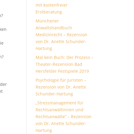
mit kostenfreier
Erstberatung
n?
Münchener
Anwaltshandbuch
ken
Medizinrecht – Rezension
von Dr. Anette Schunder-
ie
Hartung
n?
Mal kein Buch: Der Prozess –
Theater-Rezension Bad
Hersfelder Festspiele 2019
Psychologie für Juristen –
 der
Rezension von Dr. Anette
ht
Schunder-Hartung
„Stressmanagement für
Rechtsanwältinnen und
Rechtsanwälte“ – Rezension
von Dr. Anette Schunder-
h
Hartung