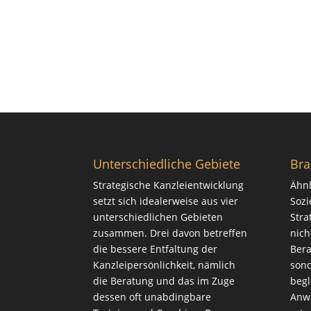
Unterschiedliche Gebiete
Bra
Strategische Kanzleientwicklung
Ähnl
setzt sich idealerweise aus vier
Sozi
unterschiedlichen Gebieten
Stra
zusammen. Drei davon betreffen
nich
die bessere Entfaltung der
Bera
Kanzleipersönlichkeit, nämlich
sond
die
Beratung
und das im Zuge
begl
dessen oft unabdingbare
Anwa