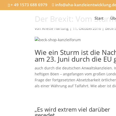
+ 49 1573 688 6979
info@aha-kanzleientwicklung.d
Der Brexit: Vom Sturm
Start
Üb
von
Anette Hartung
|
11, Oktober2016
|
Beck-
Wie ein Sturm ist die Nac
am 23. Juni durch die EU 
auch durch die deutschen Anwaltskanzleien. In
heftigen Böen – angefangen vom großen London
Frage der fortgesetzten Absetzbarkeit örtlich
als einer Währung auf Talfahrt. Wie aber ist 
„Es wird extrem viel darüber
geredet,