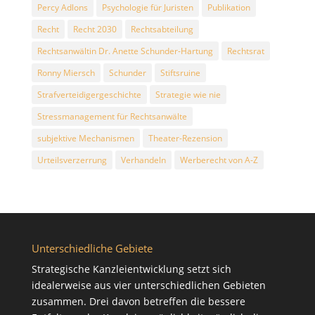
Percy Adlons
Psychologie für Juristen
Publikation
Recht
Recht 2030
Rechtsabteilung
Rechtsanwältin Dr. Anette Schunder-Hartung
Rechtsrat
Ronny Miersch
Schunder
Stiftsruine
Strafverteidigergeschichte
Strategie wie nie
Stressmanagement für Rechtsanwälte
subjektive Mechanismen
Theater-Rezension
Urteilsverzerrung
Verhandeln
Werberecht von A-Z
Unterschiedliche Gebiete
Strategische Kanzleientwicklung setzt sich
idealerweise aus vier unterschiedlichen Gebieten
zusammen. Drei davon betreffen die bessere