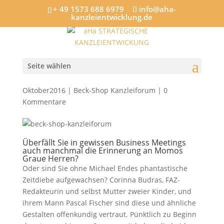
+ 49 1573 688 6979
info@aha-
kanzleientwicklung.de
Budras/Fischer: „Wer hat an
der Uhr gedreht?“ Rezension
von Dr. Anette Hartung
Seite wählen
von
Strategische Kanzleientwicklung
|
31,
Oktober2016
|
Beck-Shop Kanzleiforum
|
0
Kommentare
Überfällt Sie in gewissen Business Meetings
auch manchmal die Erinnerung an Momos
Graue Herren?
Oder sind Sie ohne Michael Endes phantastische
Zeitdiebe aufgewachsen? Corinna Budras, FAZ-
Redakteurin und selbst Mutter zweier Kinder, und
ihrem Mann Pascal Fischer sind diese und ähnliche
Gestalten offenkundig vertraut. Pünktlich zu Beginn