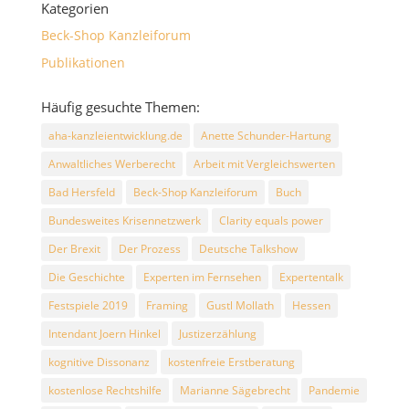
Kategorien
Beck-Shop Kanzleiforum
Publikationen
Häufig gesuchte Themen:
aha-kanzleientwicklung.de
Anette Schunder-Hartung
Anwaltliches Werberecht
Arbeit mit Vergleichswerten
Bad Hersfeld
Beck-Shop Kanzleiforum
Buch
Bundesweites Krisennetzwerk
Clarity equals power
Der Brexit
Der Prozess
Deutsche Talkshow
Die Geschichte
Experten im Fernsehen
Expertentalk
Festspiele 2019
Framing
Gustl Mollath
Hessen
Intendant Joern Hinkel
Justizerzählung
kognitive Dissonanz
kostenfreie Erstberatung
kostenlose Rechtshilfe
Marianne Sägebrecht
Pandemie