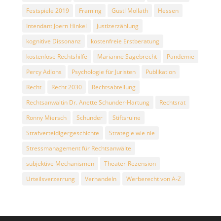
Festspiele 2019
Framing
Gustl Mollath
Hessen
Intendant Joern Hinkel
Justizerzählung
kognitive Dissonanz
kostenfreie Erstberatung
kostenlose Rechtshilfe
Marianne Sägebrecht
Pandemie
Percy Adlons
Psychologie für Juristen
Publikation
Recht
Recht 2030
Rechtsabteilung
Rechtsanwältin Dr. Anette Schunder-Hartung
Rechtsrat
Ronny Miersch
Schunder
Stiftsruine
Strafverteidigergeschichte
Strategie wie nie
Stressmanagement für Rechtsanwälte
subjektive Mechanismen
Theater-Rezension
Urteilsverzerrung
Verhandeln
Werberecht von A-Z