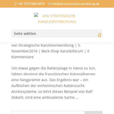
+ 49 1573 688 6979
info@aha-kanzleientwicklung.de
Seite wählen
Rattenzüchten in Vietnam: Was bringen
kanzleieigene Anreizsysteme?
von
Strategische Kanzleientwicklung
|
5,
November2016
|
Beck-Shop Kanzleiforum
|
0
Kommentare
Um etwas gegen die Rattenplage in Hanoi zu tun,
lobten dereinst die französischen Kolonialherren
eine Fangprämie aus. Das Ergebnis war – ein
Aufblühen der einheimischen Rattenzucht.
Anreizsysteme, so lehrt dieses Beispiel von Rolf
Dobelli, sind eine ambivalente Sache....