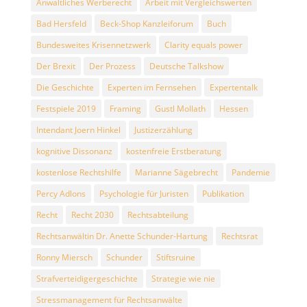
Anwaltliches Werberecht
Arbeit mit Vergleichswerten
Bad Hersfeld
Beck-Shop Kanzleiforum
Buch
Bundesweites Krisennetzwerk
Clarity equals power
Der Brexit
Der Prozess
Deutsche Talkshow
Die Geschichte
Experten im Fernsehen
Expertentalk
Festspiele 2019
Framing
Gustl Mollath
Hessen
Intendant Joern Hinkel
Justizerzählung
kognitive Dissonanz
kostenfreie Erstberatung
kostenlose Rechtshilfe
Marianne Sägebrecht
Pandemie
Percy Adlons
Psychologie für Juristen
Publikation
Recht
Recht 2030
Rechtsabteilung
Rechtsanwältin Dr. Anette Schunder-Hartung
Rechtsrat
Ronny Miersch
Schunder
Stiftsruine
Strafverteidigergeschichte
Strategie wie nie
Stressmanagement für Rechtsanwälte