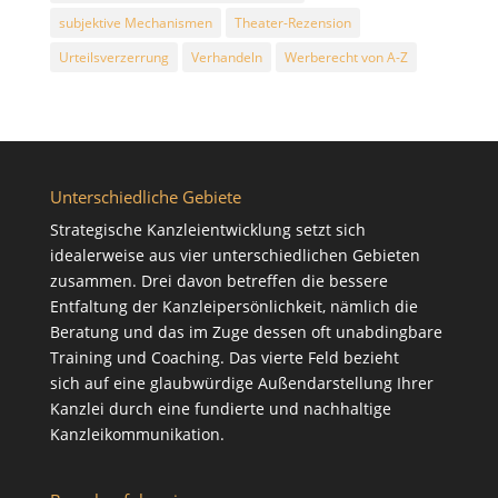
subjektive Mechanismen
Theater-Rezension
Urteilsverzerrung
Verhandeln
Werberecht von A-Z
Unterschiedliche Gebiete
Strategische Kanzleientwicklung setzt sich
idealerweise aus vier unterschiedlichen Gebieten
zusammen. Drei davon betreffen die bessere
Entfaltung der Kanzleipersönlichkeit, nämlich die
Beratung
und das im Zuge dessen oft unabdingbare
Training
und
Coaching
. Das vierte Feld bezieht
sich auf eine glaubwürdige Außendarstellung Ihrer
Kanzlei durch eine fundierte und nachhaltige
Kanzleikommunikation
.