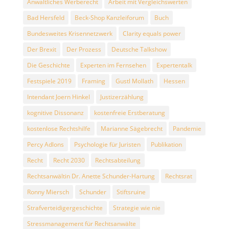
Anwaltliches Werberecht
Arbeit mit Vergleichswerten
Bad Hersfeld
Beck-Shop Kanzleiforum
Buch
Bundesweites Krisennetzwerk
Clarity equals power
Der Brexit
Der Prozess
Deutsche Talkshow
Die Geschichte
Experten im Fernsehen
Expertentalk
Festspiele 2019
Framing
Gustl Mollath
Hessen
Intendant Joern Hinkel
Justizerzählung
kognitive Dissonanz
kostenfreie Erstberatung
kostenlose Rechtshilfe
Marianne Sägebrecht
Pandemie
Percy Adlons
Psychologie für Juristen
Publikation
Recht
Recht 2030
Rechtsabteilung
Rechtsanwältin Dr. Anette Schunder-Hartung
Rechtsrat
Ronny Miersch
Schunder
Stiftsruine
Strafverteidigergeschichte
Strategie wie nie
Stressmanagement für Rechtsanwälte