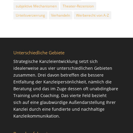
subjektive Mechanismen
Theater-Rezension
Urteilsverzerrung
Verhandeln
Werberecht von A-Z
Unterschiedliche Gebiete
Strategische Kanzleientwicklung setzt sich
idealerweise aus vier unterschiedlichen Gebieten
zusammen. Drei davon betreffen die bessere
Entfaltung der Kanzleipersönlichkeit, nämlich die
Beratung
und das im Zuge dessen oft unabdingbare
Training
und
Coaching
. Das vierte Feld bezieht
sich auf eine glaubwürdige Außendarstellung Ihrer
Kanzlei durch eine fundierte und nachhaltige
Kanzleikommunikation
.