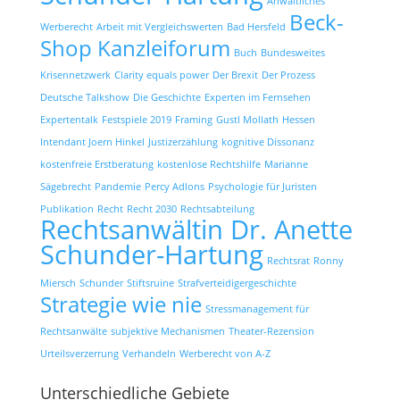
Anwaltliches
Beck-
Werberecht
Arbeit mit Vergleichswerten
Bad Hersfeld
Shop Kanzleiforum
Buch
Bundesweites
Krisennetzwerk
Clarity equals power
Der Brexit
Der Prozess
Deutsche Talkshow
Die Geschichte
Experten im Fernsehen
Expertentalk
Festspiele 2019
Framing
Gustl Mollath
Hessen
Intendant Joern Hinkel
Justizerzählung
kognitive Dissonanz
kostenfreie Erstberatung
kostenlose Rechtshilfe
Marianne
Sägebrecht
Pandemie
Percy Adlons
Psychologie für Juristen
Publikation
Recht
Recht 2030
Rechtsabteilung
Rechtsanwältin Dr. Anette
Schunder-Hartung
Rechtsrat
Ronny
Miersch
Schunder
Stiftsruine
Strafverteidigergeschichte
Strategie wie nie
Stressmanagement für
Rechtsanwälte
subjektive Mechanismen
Theater-Rezension
Urteilsverzerrung
Verhandeln
Werberecht von A-Z
Unterschiedliche Gebiete