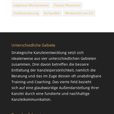
subjektive Mechanismen
Theater-Rezension
Urteilsverzerrung
Verhandeln
Werberecht von A-Z
Unterschiedliche Gebiete
Strategische Kanzleientwicklung setzt sich
idealerweise aus vier unterschiedlichen Gebieten
zusammen. Drei davon betreffen die bessere
Entfaltung der Kanzleipersönlichkeit, nämlich die
Beratung
und das im Zuge dessen oft unabdingbare
Training
und
Coaching
. Das vierte Feld bezieht
sich auf eine glaubwürdige Außendarstellung Ihrer
Kanzlei durch eine fundierte und nachhaltige
Kanzleikommunikation
.