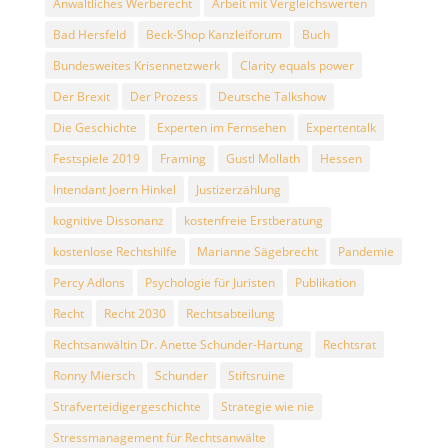
Anwaltliches Werberecht
Arbeit mit Vergleichswerten
Bad Hersfeld
Beck-Shop Kanzleiforum
Buch
Bundesweites Krisennetzwerk
Clarity equals power
Der Brexit
Der Prozess
Deutsche Talkshow
Die Geschichte
Experten im Fernsehen
Expertentalk
Festspiele 2019
Framing
Gustl Mollath
Hessen
Intendant Joern Hinkel
Justizerzählung
kognitive Dissonanz
kostenfreie Erstberatung
kostenlose Rechtshilfe
Marianne Sägebrecht
Pandemie
Percy Adlons
Psychologie für Juristen
Publikation
Recht
Recht 2030
Rechtsabteilung
Rechtsanwältin Dr. Anette Schunder-Hartung
Rechtsrat
Ronny Miersch
Schunder
Stiftsruine
Strafverteidigergeschichte
Strategie wie nie
Stressmanagement für Rechtsanwälte