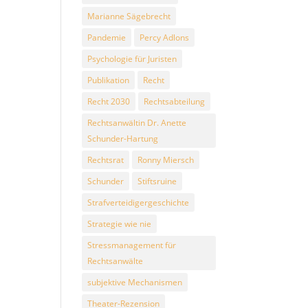
Marianne Sägebrecht
Pandemie
Percy Adlons
Psychologie für Juristen
Publikation
Recht
Recht 2030
Rechtsabteilung
Rechtsanwältin Dr. Anette
Schunder-Hartung
Rechtsrat
Ronny Miersch
Schunder
Stiftsruine
Strafverteidigergeschichte
Strategie wie nie
Stressmanagement für
Rechtsanwälte
subjektive Mechanismen
Theater-Rezension