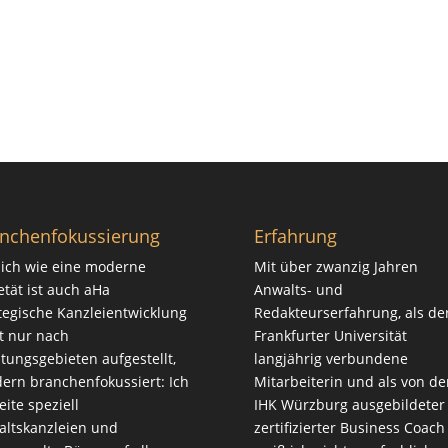
nchenfokussierung
Erfahrung
ich wie eine moderne
Mit über zwanzig Jahren
etät ist auch aHa
Anwalts- und
tegische Kanzleientwicklung
Redakteurserfahrung, als de
t nur nach
Frankfurter Universität
tungsgebieten aufgestellt,
langjährig verbundene
ern branchenfokussiert: Ich
Mitarbeiterin und als von de
eite speziell
IHK Würzburg ausgebildeter
ltskanzleien und
zertifizierter Business Coach