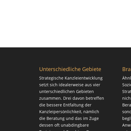
Unterschiedliche Gebiete
Bra
Strategische Kanzleientwicklung
Ähnl
setzt sich idealerweise aus vier
Sozi
unterschiedlichen Gebieten
Stra
zusammen. Drei davon betreffen
nich
die bessere Entfaltung der
Bera
Kanzleipersönlichkeit, nämlich
sond
die
Beratung
und das im Zuge
begl
dessen oft unabdingbare
Anwa