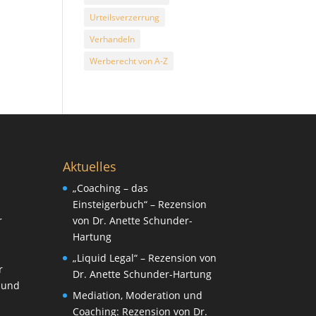
Urteilsverzerrung
Verhandeln
Werberecht von A-Z
Aktuelles
„Coaching – das
Einsteigerbuch“ – Rezension
r
von Dr. Anette Schunder-
Hartung
„Liquid Legal“ – Rezension von
r
Dr. Anette Schunder-Hartung
 und
Mediation, Moderation und
Coaching: Rezension von Dr.