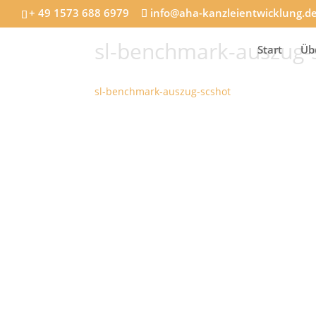
+ 49 1573 688 6979
info@aha-kanzleientwicklung.d
sl-benchmark-auszug-
Start
Üb
sl-benchmark-auszug-scshot