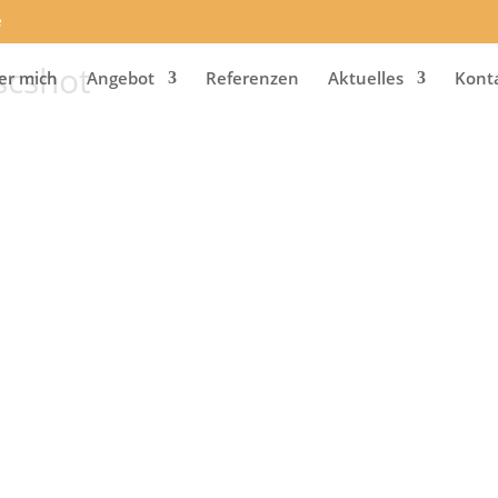
e
scshot
er mich
Angebot
Referenzen
Aktuelles
Kont