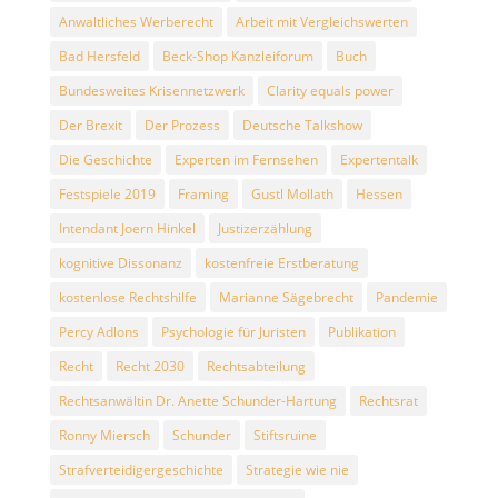
Anwaltliches Werberecht
Arbeit mit Vergleichswerten
Bad Hersfeld
Beck-Shop Kanzleiforum
Buch
Bundesweites Krisennetzwerk
Clarity equals power
Der Brexit
Der Prozess
Deutsche Talkshow
Die Geschichte
Experten im Fernsehen
Expertentalk
Festspiele 2019
Framing
Gustl Mollath
Hessen
Intendant Joern Hinkel
Justizerzählung
kognitive Dissonanz
kostenfreie Erstberatung
kostenlose Rechtshilfe
Marianne Sägebrecht
Pandemie
Percy Adlons
Psychologie für Juristen
Publikation
Recht
Recht 2030
Rechtsabteilung
Rechtsanwältin Dr. Anette Schunder-Hartung
Rechtsrat
Ronny Miersch
Schunder
Stiftsruine
Strafverteidigergeschichte
Strategie wie nie