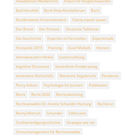
Anwaltliches Werberecht
Arbeit mit Vergleichswerten
Bad Hersfeld
Beck-Shop Kanzleiforum
Buch
Bundesweites Krisennetzwerk
Clarity equals power
Der Brexit
Der Prozess
Deutsche Talkshow
Die Geschichte
Experten im Fernsehen
Expertentalk
Festspiele 2019
Framing
Gustl Mollath
Hessen
Intendant Joern Hinkel
Justizerzählung
kognitive Dissonanz
kostenfreie Erstberatung
kostenlose Rechtshilfe
Marianne Sägebrecht
Pandemie
Percy Adlons
Psychologie für Juristen
Publikation
Recht
Recht 2030
Rechtsabteilung
Rechtsanwältin Dr. Anette Schunder-Hartung
Rechtsrat
Ronny Miersch
Schunder
Stiftsruine
Strafverteidigergeschichte
Strategie wie nie
Stressmanagement für Rechtsanwälte