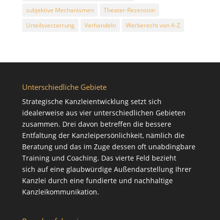
subjektive Mechanismen
Theater-Rezension
Urteilsverzerrung
Verhandeln
Werberecht von A-Z
Unterschiedliche Gebiete
Strategische Kanzleientwicklung setzt sich
idealerweise aus vier unterschiedlichen Gebieten
zusammen. Drei davon betreffen die bessere
Entfaltung der Kanzleipersönlichkeit, nämlich die
Beratung
und das im Zuge dessen oft unabdingbare
Training
und
Coaching
. Das vierte Feld bezieht
sich auf eine glaubwürdige Außendarstellung Ihrer
Kanzlei durch eine fundierte und nachhaltige
Kanzleikommunikation
.