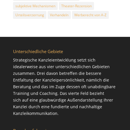
subjektive Mechanismen
Theater-Rezension
Urteilsverzerrung
Verhandeln
Werberecht von A-Z
Unterschiedliche Gebiete
Strategische Kanzleientwicklung setzt sich
idealerweise aus vier unterschiedlichen Gebieten
zusammen. Drei davon betreffen die bessere
Entfaltung der Kanzleipersönlichkeit, nämlich die
Beratung
und das im Zuge dessen oft unabdingbare
Training
und
Coaching
. Das vierte Feld bezieht
sich auf eine glaubwürdige Außendarstellung Ihrer
Kanzlei durch eine fundierte und nachhaltige
Kanzleikommunikation
.