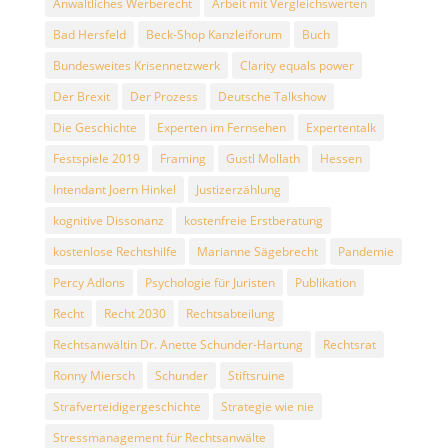
Anwaltliches Werberecht
Arbeit mit Vergleichswerten
Bad Hersfeld
Beck-Shop Kanzleiforum
Buch
Bundesweites Krisennetzwerk
Clarity equals power
Der Brexit
Der Prozess
Deutsche Talkshow
Die Geschichte
Experten im Fernsehen
Expertentalk
Festspiele 2019
Framing
Gustl Mollath
Hessen
Intendant Joern Hinkel
Justizerzählung
kognitive Dissonanz
kostenfreie Erstberatung
kostenlose Rechtshilfe
Marianne Sägebrecht
Pandemie
Percy Adlons
Psychologie für Juristen
Publikation
Recht
Recht 2030
Rechtsabteilung
Rechtsanwältin Dr. Anette Schunder-Hartung
Rechtsrat
Ronny Miersch
Schunder
Stiftsruine
Strafverteidigergeschichte
Strategie wie nie
Stressmanagement für Rechtsanwälte