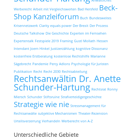
Anwaltliches
Beck-
Werberecht
Arbeit mit Vergleichswerten
Bad Hersfeld
Shop Kanzleiforum
Buch
Bundesweites
Krisennetzwerk
Clarity equals power
Der Brexit
Der Prozess
Deutsche Talkshow
Die Geschichte
Experten im Fernsehen
Expertentalk
Festspiele 2019
Framing
Gustl Mollath
Hessen
Intendant Joern Hinkel
Justizerzählung
kognitive Dissonanz
kostenfreie Erstberatung
kostenlose Rechtshilfe
Marianne
Sägebrecht
Pandemie
Percy Adlons
Psychologie für Juristen
Publikation
Recht
Recht 2030
Rechtsabteilung
Rechtsanwältin Dr. Anette
Schunder-Hartung
Rechtsrat
Ronny
Miersch
Schunder
Stiftsruine
Strafverteidigergeschichte
Strategie wie nie
Stressmanagement für
Rechtsanwälte
subjektive Mechanismen
Theater-Rezension
Urteilsverzerrung
Verhandeln
Werberecht von A-Z
Unterschiedliche Gebiete