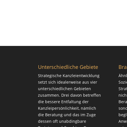
Unterschiedliche Gebiete
Bra
Strategische Kanzleientwicklung
Ähnl
setzt sich idealerweise aus vier
Sozi
unterschiedlichen Gebieten
Stra
zusammen. Drei davon betreffen
nich
die bessere Entfaltung der
Bera
Kanzleipersönlichkeit, nämlich
sond
die
Beratung
und das im Zuge
begl
dessen oft unabdingbare
Anwa