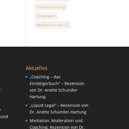
Urteilsverzerrung
Verhandeln
Werberecht von A-Z
Aktuelles
„Coaching – das
Einsteigerbuch“ – Rezension
r
von Dr. Anette Schunder-
Hartung
„Liquid Legal“ – Rezension von
r
Dr. Anette Schunder-Hartung
 und
Mediation, Moderation und
Coaching: Rezension von Dr.