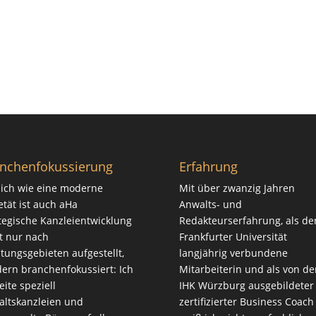
nchenfokussierung
Erfahrung
ich wie eine moderne
Mit über zwanzig Jahren
etät ist auch aHa
Anwalts- und
tegische Kanzleientwicklung
Redakteurserfahrung, als de
t nur nach
Frankfurter Universität
tungsgebieten aufgestellt,
langjährig verbundene
ern branchenfokussiert: Ich
Mitarbeiterin und als von de
eite speziell
IHK Würzburg ausgebildeter
ltskanzleien und
zertifizierter Business Coach