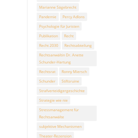
Marianne Sägebrecht
Pandemie
Percy Adlons
Psychologie für Juristen
Publikation
Recht
Recht 2030
Rechtsabteilung
Rechtsanwältin Dr. Anette
Schunder-Hartung
Rechtsrat
Ronny Miersch
Schunder
Stiftsruine
Strafverteidigergeschichte
Strategie wie nie
Stressmanagement für
Rechtsanwälte
subjektive Mechanismen
Theater-Rezension