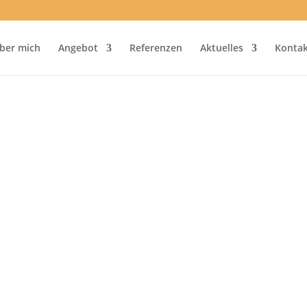
_web2_HR
ber mich
Angebot
Referenzen
Aktuelles
Kontak